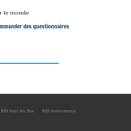
ur le monde
mmander des questionnaires
RSS tous les flux
RSS événements