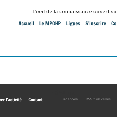
Skip to main content
L'oeil de la connaissance ouvert s
Accueil
Le MPGHP
Ligues
S'inscrire
Co
Main menu
Suivez-nous
r l'activité
Contact
Facebook
RSS nouvelles