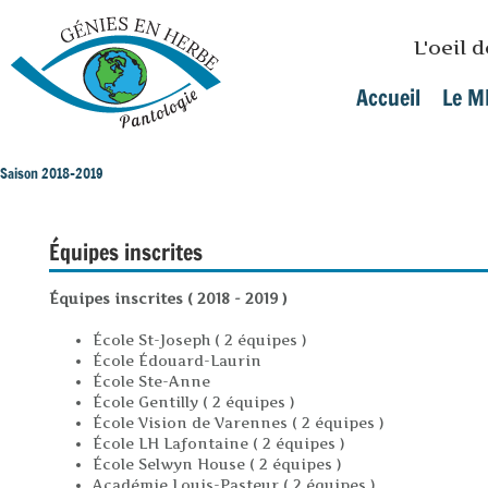
Skip to main content
L'oeil 
Accueil
Le M
Main menu
Saison 2018-2019
You are here
Équipes inscrites
Équipes inscrites ( 2018 - 2019 )
École St-Joseph ( 2 équipes )
École Édouard-Laurin
École Ste-Anne
École Gentilly ( 2 équipes )
École Vision de Varennes ( 2 équipes )
École LH Lafontaine ( 2 équipes )
École Selwyn House ( 2 équipes )
Académie Louis-Pasteur ( 2 équipes )