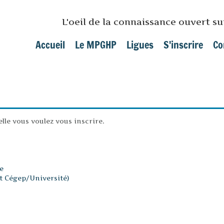
Skip to main content
L'oeil de la connaissance ouvert s
Accueil
Le MPGHP
Ligues
S'inscrire
Co
Main menu
uelle vous voulez vous inscrire.
e
et Cégep/Université)