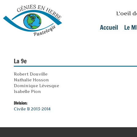
Skip to main content
L'oeil 
Accueil
Le M
Main menu
La 9e
Robert Douville
Nathalie Hosson
Dominique Lévesque
Isabelle Pion
Division:
Civile B 2013-2014