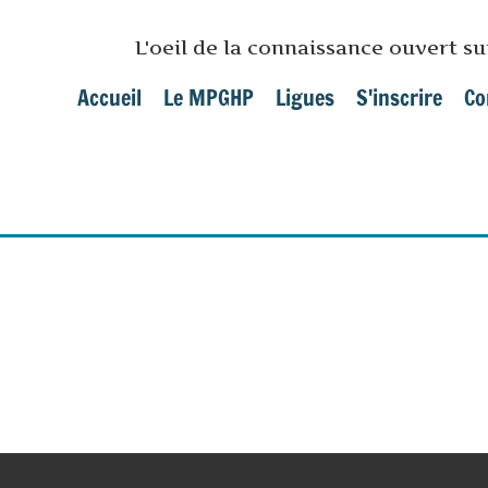
Skip to main content
L'oeil de la connaissance ouvert s
Accueil
Le MPGHP
Ligues
S'inscrire
Co
Main menu