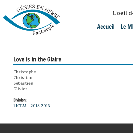
Skip to main content
L'oeil 
Accueil
Le M
Main menu
Love is in the Glaire
Christophe
Christian
Sébastien
Olivier
Division:
LICBM - 2015-2016