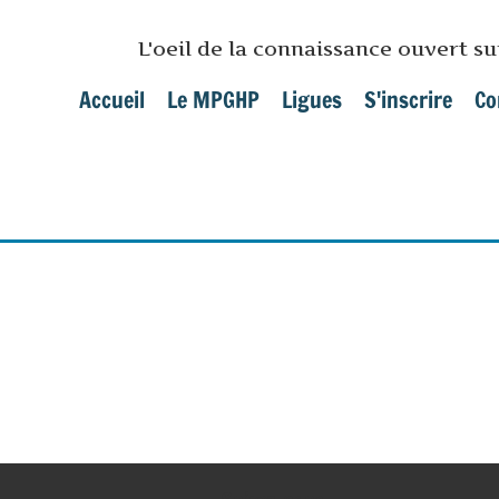
Skip to main content
L'oeil de la connaissance ouvert s
Accueil
Le MPGHP
Ligues
S'inscrire
Co
Main menu