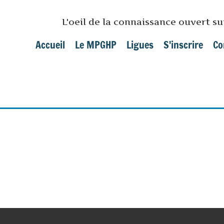
Skip to main content
L'oeil de la connaissance ouvert s
Accueil
Le MPGHP
Ligues
S'inscrire
Co
Main menu