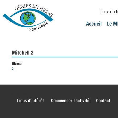
Skip to main content
L'oeil 
Accueil
Le M
Main menu
Mitchell 2
Niveau:
2
genies_bas
Liens d'intérêt
Commencer l'activité
Contact