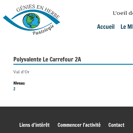
Skip to main content
L'oeil 
Accueil
Le M
Main menu
Polyvalente Le Carrefour 2A
Val d'Or
Niveau:
2
genies_bas
Liens d'intérêt
Commencer l'activité
Contact