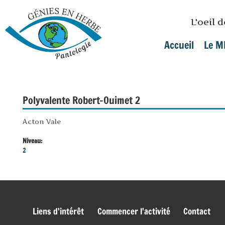
Skip to main content
L'oeil 
Accueil
Le M
Main menu
Polyvalente Robert-Ouimet 2
Acton Vale
Niveau:
2
genies_bas
Liens d'intérêt
Commencer l'activité
Contact