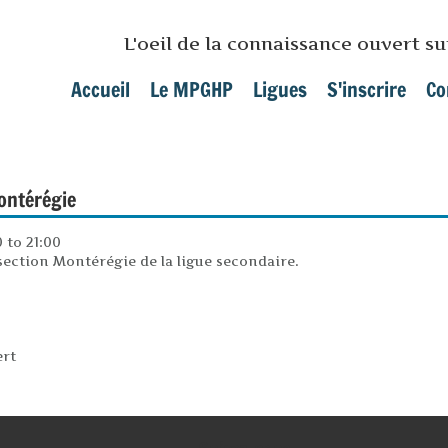
Skip to main content
L'oeil de la connaissance ouvert s
Accueil
Le MPGHP
Ligues
S'inscrire
Co
Main menu
ontérégie
0
to
21:00
section Montérégie de la ligue secondaire.
ert