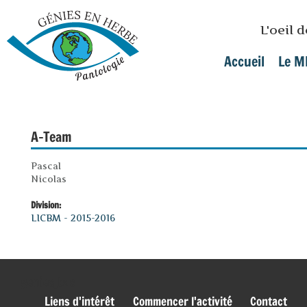
Skip to main content
L'oeil 
Accueil
Le M
Main menu
A-Team
Pascal
Nicolas
Division:
LICBM - 2015-2016
genies_bas
Liens d'intérêt
Commencer l'activité
Contact