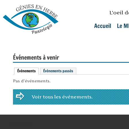
Skip to main content
L'oeil 
Accueil
Le M
Main menu
Événements à venir
Événements
(active tab)
Événements passés
Pas d'événements.
Voir tous les événements.
genies_bas