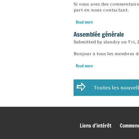
Si vous avez des commentaires
part en nous contactant.
Read more
about Site web rénové
Assemblée générale
Submitted by
slandry
on
Fri, 
Bonjour à tous les membres 
Read more
about Assemblée générale
Pages
Toutes les nouvel
genies_bas
Liens d'intérêt
Commence