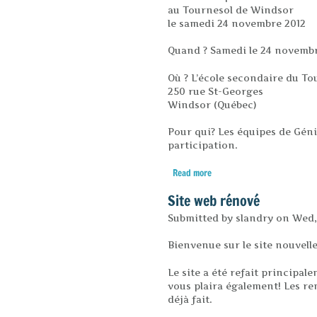
au Tournesol de Windsor
le samedi 24 novembre 2012
Quand ? Samedi le 24 novembre
Où ? L’école secondaire du To
250 rue St-Georges
Windsor (Québec)
Pour qui? Les équipes de Géni
participation.
Read more
about Rencontre pré-saiso
Site web rénové
Submitted by
slandry
on
Wed,
Bienvenue sur le site nouve
Le site a été refait principal
vous plaira également! Les re
déjà fait.