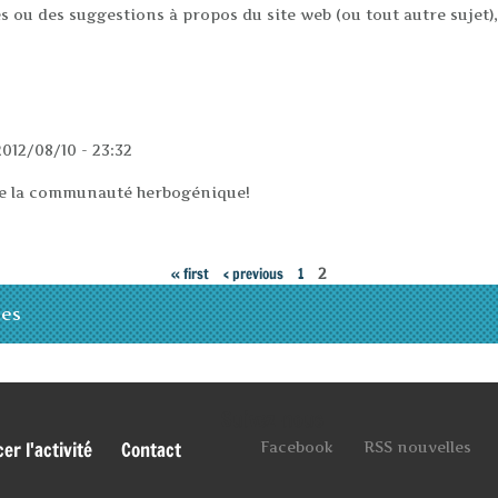
 ou des suggestions à propos du site web (ou tout autre sujet),
2012/08/10 - 23:32
de la communauté herbogénique!
« first
‹ previous
1
2
les
Suivez-nous
r l'activité
Contact
Facebook
RSS nouvelles