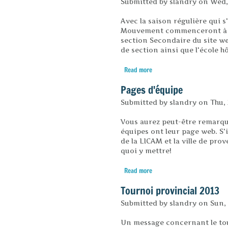
Submitted by
slandry
on
Wed,
Avec la saison régulière qui s
Mouvement commenceront à êtr
section Secondaire du site we
de section ainsi que l'école 
Read more
about Invitations pour cha
Pages d'équipe
Submitted by
slandry
on
Thu, 
Vous aurez peut-être remarqué
équipes ont leur page web. S'
de la LICAM et la ville de pr
quoi y mettre!
Read more
about Pages d'équipe
Tournoi provincial 2013
Submitted by
slandry
on
Sun, 
Un message concernant le tou