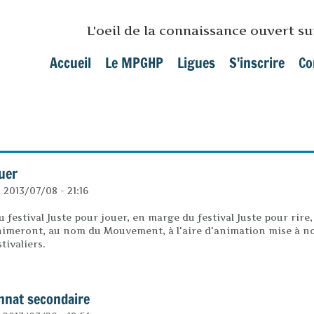
Skip to main content
L'oeil de la connaissance ouvert s
Accueil
Le MPGHP
Ligues
S'inscrire
Co
Main menu
uer
2013/07/08 - 21:16
festival Juste pour jouer, en marge du festival Juste pour rire, d
nimeront, au nom du Mouvement, à l'aire d'animation mise à no
tivaliers.
r jouer
nnat secondaire