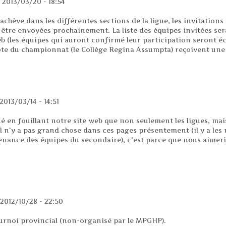
 2013/03/20 - 18:54
'achève dans les différentes sections de la ligue, les invitatio
e envoyées prochainement. La liste des équipes invitées sera 
b (les équipes qui auront confirmé leur participation seront éc
hôte du championnat (le Collège Regina Assumpta) reçoivent une
mpionnat secondaire
2013/03/14 - 14:51
 en fouillant notre site web que non seulement les ligues, mais 
il n'y a pas grand chose dans ces pages présentement (il y a le
ovenance des équipes du secondaire), c'est parce que nous aimer
2012/10/28 - 22:50
rnoi provincial (non-organisé par le MPGHP).