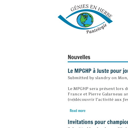
Nouvelles
Le MPGHP à Juste pour jo
Submitted by
slandry
on
Mon, 
Le MPGHP sera présent lors du 
France et Pierre Galarneau a
(re)découvrir l'activité aux fes
Read more
about Le MPGHP à Juste pou
Invitations pour champio