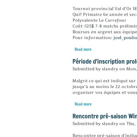
Tournoi provincial Val d'Or 18
Qui? Primaire 6e année et sec
Polyvalente Le Carrefour
Coût :125$ 7-8 matchs prélim
Bourses en argent aux équip
Pour information:
joel_pouli
Read more
about Tournoi provincial 20
Période d'inscription pro
Submitted by
slandry
on
Mon,
Malgré ce qui est indiqué sur
jusqu'à au moins le 22 octob
organiser vos équipes et vous
Read more
about Période d'inscription
Rencontre pré-saison Wi
Submitted by
slandry
on
Thu, 
Rencontre pré-saison d’initia