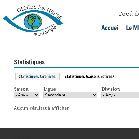
Skip to main content
L'oeil 
Accueil
Le M
Main menu
Statistiques
Statistiques (archives)
Statistiques (saisons actives)
(active tab)
Saison
Ligue
Division
Aucun résultat à afficher.
genies_bas