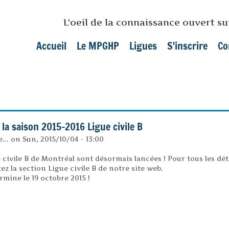
Skip to main content
L'oeil de la connaissance ouvert s
Accueil
Le MPGHP
Ligues
S'inscrire
Co
Main menu
 la saison 2015-2016 Ligue civile B
...
on
Sun, 2015/10/04 - 13:00
 civile B de Montréal sont désormais lancées ! Pour tous les dét
ez la section Ligue civile B de notre site web.
rmine le 19 octobre 2015 !
ancées pour la saison 2015-2016 Ligue civile B