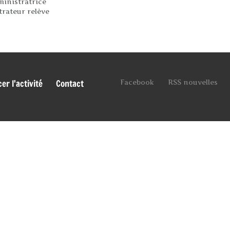
ministratrice
trateur relève
Suivez-nous
r l'activité
Contact
Facebook
RSS nouvelles