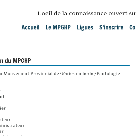
Skip to main content
L'oeil de la connaissance ouvert s
Accueil
Le MPGHP
Ligues
S'inscrire
Co
Main menu
ion du MPGHP
du Mouvement Provincial de Génies en herbe/Pantologie
t
ent
ier
ateur
inistrateur
ur