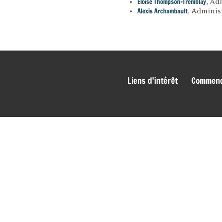
Éloïse Thompson-Tremblay
, Ad
Alexis Archambault
, Adminis
genies_bas
Liens d'intérêt
Commence