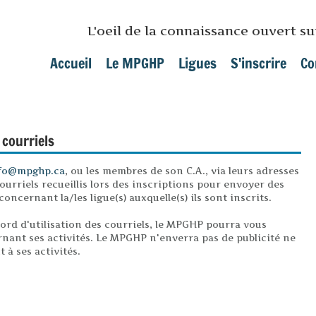
Skip to main content
L'oeil de la connaissance ouvert s
Accueil
Le MPGHP
Ligues
S'inscrire
Co
Main menu
 courriels
fo@mpghp.ca
, ou les membres de son C.A., via leurs adresses
courriels recueillis lors des inscriptions pour envoyer des
cernant la/les ligue(s) auxquelle(s) ils sont inscrits.
cord d'utilisation des courriels, le MPGHP pourra vous
ant ses activités. Le MPGHP n'enverra pas de publicité ne
 à ses activités.