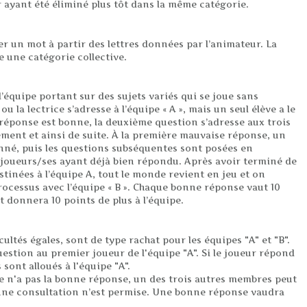
r ayant été éliminé plus tôt dans la même catégorie.
r un mot à partir des lettres données par l’animateur. La
 une catégorie collective.
 d’équipe portant sur des sujets variés qui se joue sans
ou la lectrice s’adresse à l’équipe « A », mais un seul élève a le
 réponse est bonne, la deuxième question s’adresse aux trois
ement et ainsi de suite. À la première mauvaise réponse, un
onné, puis les questions subséquentes sont posées en
s joueurs/ses ayant déjà bien répondu. Après avoir terminé de
stinées à l’équipe A, tout le monde revient en jeu et on
cessus avec l’équipe « B ». Chaque bonne réponse vaut 10
t donnera 10 points de plus à l’équipe.
ultés égales, sont de type rachat pour les équipes "A" et "B".
estion au premier joueur de l'équipe "A". Si le joueur répond
sont alloués à l'équipe "A".
se n'a pas la bonne réponse, un des trois autres membres peut
une consultation n’est permise. Une bonne réponse vaudra