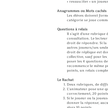
« ressusciter » un joueu
Anagrammes ou Mots cachés
Les élèves doivent forme
catégorie se joue comme
Questions à relais
Il s’agit d’une rubrique
consultation. Le lecteur 
droit de répondre. Si la
autres joueurs/ses seul
droit de réplique est d
collective, sauf pour le
poser les 4 questions de
recommence le même pro
points, un relais comple
Le Rachat
Deux rubriques, de diffic
L'animateur pose une qu
correctement, 20 points 
Si le joueur ou la joueu
donner la réponse; auc
alors 10 points.