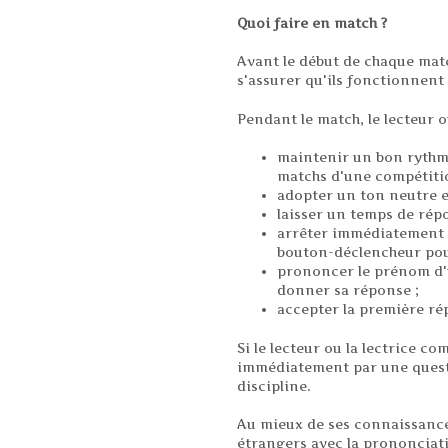
Quoi faire en match ?
Avant le début de chaque matc
s'assurer qu'ils fonctionnent 
Pendant le match, le lecteur ou
maintenir un bon rythme
matchs d'une compétiti
adopter un ton neutre e
laisser un temps de rép
arrêter immédiatement s
bouton-déclencheur pou
prononcer le prénom d'u
donner sa réponse ;
accepter la première r
Si le lecteur ou la lectrice c
immédiatement par une questi
discipline.
Au mieux de ses connaissances 
étrangers avec la prononciat