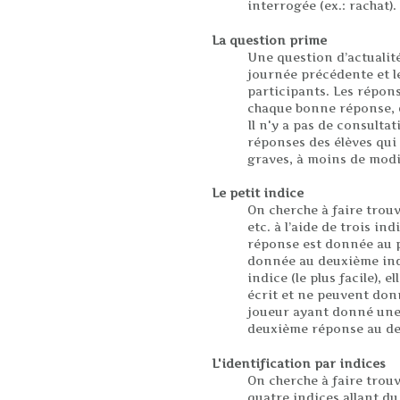
interrogée (ex.: rachat).
La question prime
Une question d’actualit
journée précédente et le
participants. Les répon
chaque bonne réponse, d
Il n'y a pas de consult
réponses des élèves qui 
graves, à moins de modi
Le petit indice
On cherche à faire trou
etc. à l’aide de trois ind
réponse est donnée au pre
donnée au deuxième indic
indice (le plus facile),
écrit et ne peuvent don
joueur ayant donné une
deuxième réponse au de
L'identification par indices
On cherche à faire trou
quatre indices allant d