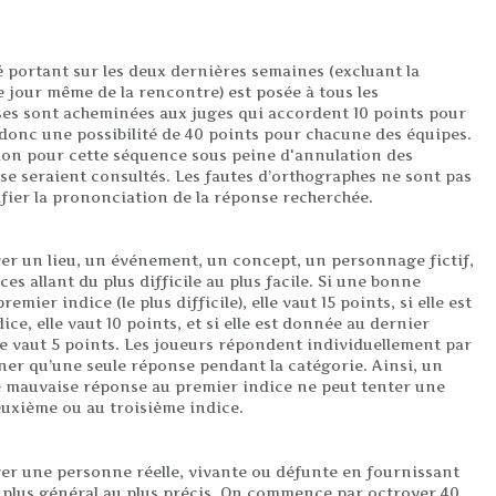
é portant sur les deux dernières semaines (excluant la
 jour même de la rencontre) est posée à tous les
ses sont acheminées aux juges qui accordent 10 points pour
onc une possibilité de 40 points pour chacune des équipes.
ation pour cette séquence sous peine d'annulation des
se seraient consultés. Les fautes d’orthographes ne sont pas
fier la prononciation de la réponse recherchée.
ver un lieu, un événement, un concept, un personnage fictif,
ices allant du plus difficile au plus facile. Si une bonne
mier indice (le plus difficile), elle vaut 15 points, si elle est
e, elle vaut 10 points, et si elle est donnée au dernier
 elle vaut 5 points. Les joueurs répondent individuellement par
ner qu’une seule réponse pendant la catégorie. Ainsi, un
 mauvaise réponse au premier indice ne peut tenter une
uxième ou au troisième indice.
ver une personne réelle, vivante ou défunte en fournissant
u plus général au plus précis. On commence par octroyer 40