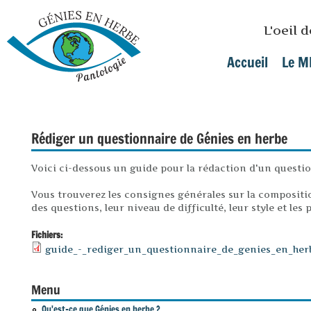
Skip to main content
L'oeil 
Accueil
Le M
Main menu
Rédiger un questionnaire de Génies en herbe
Voici ci-dessous un guide pour la rédaction d'un questi
Vous trouverez les consignes générales sur la compositi
des questions, leur niveau de difficulté, leur style et le
Fichiers:
guide_-_rediger_un_questionnaire_de_genies_en_her
Menu
Qu'est-ce que Génies en herbe ?